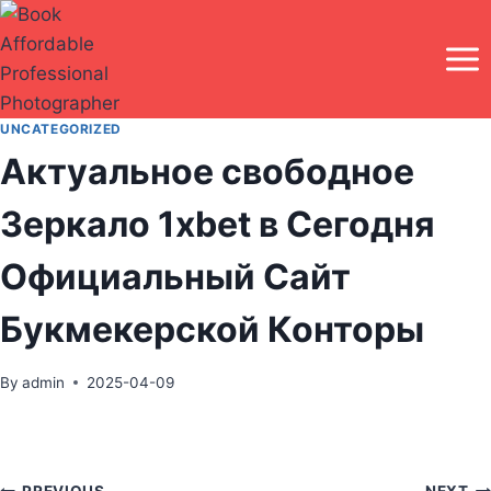
UNCATEGORIZED
Актуальное свободное
Зеркало 1xbet в Сегодня
Официальный Сайт
Букмекерской Конторы
By
admin
2025-04-09