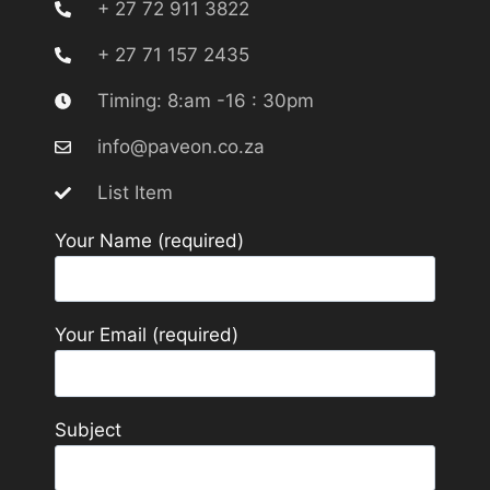
+ 27 72 911 3822
+ 27 71 157 2435
Timing: 8:am -16 : 30pm
info@paveon.co.za
List Item
Your Name (required)
Your Email (required)
Subject