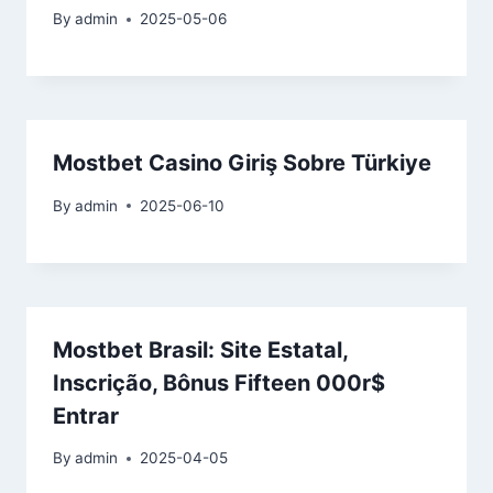
By
admin
2025-05-06
Mostbet Casino Giriş Sobre Türkiye
By
admin
2025-06-10
Mostbet Brasil: Site Estatal,
Inscrição, Bônus Fifteen 000r$
Entrar
By
admin
2025-04-05