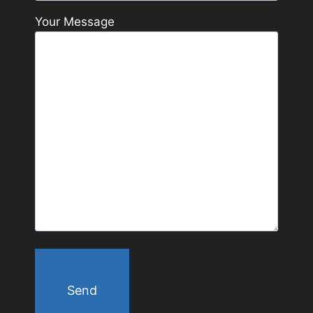
Your Message