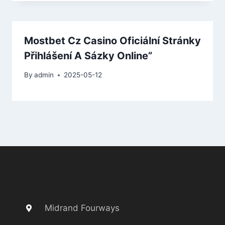
Mostbet Cz Casino Oficiální Stránky
Přihlášení A Sázky Online”
By
admin
2025-05-12
Midrand Fourways